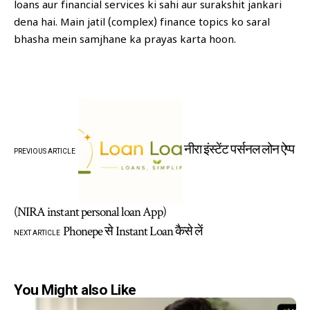
loans aur financial services ki sahi aur surakshit jankari
dena hai. Main jatil (complex) finance topics ko saral
bhasha mein samjhane ka prayas karta hoon.
नीरा इंस्टेंट पर्सनल लोन ऐप्प
PREVIOUS ARTICLE
(NIRA instant personal loan App)
Phonepe से Instant Loan कैसे लें
NEXT ARTICLE
You Might also Like