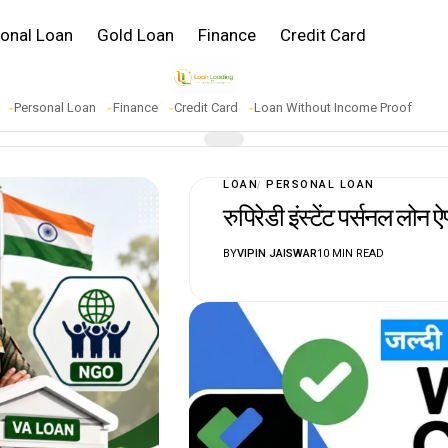
onal Loan
Gold Loan
Finance
Credit Card
Personal Loan
Finance
Credit Card
Loan Without Income Proof
LOAN
PERSONAL LOAN
रुपिरेडी इंस्टेंट पर्सनल लोन
BY
VIPIN JAISWAR
10 MIN READ