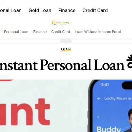
onal Loan
Gold Loan
Finance
Credit Card
Personal Loan
Finance
Credit Card
Loan Without Income Proof
LOAN
tant Personal Loan कैसे 