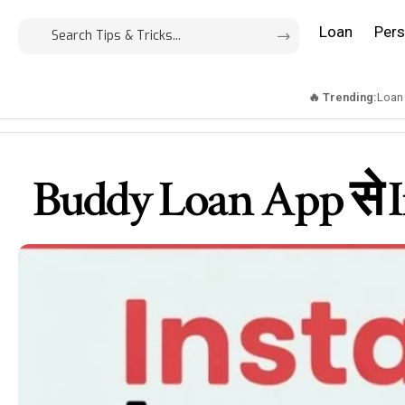
Loan
Pers
🔥 Trending:
Loan
Buddy Loan App से Ins