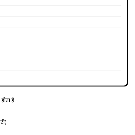
होता है
िटी)