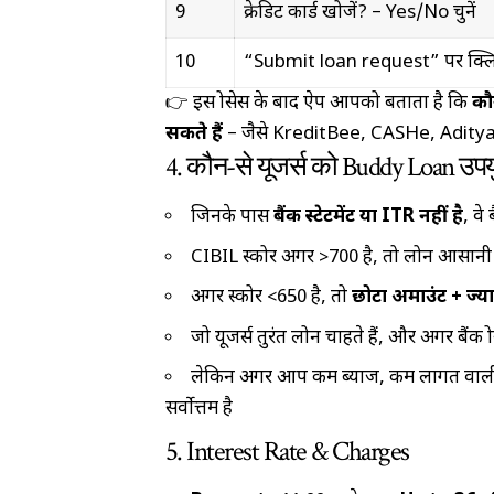
9
क्रेडिट कार्ड खोजें? – Yes/No चुनें
10
“Submit loan request” पर क्लि
👉 इस प्रोसेस के बाद ऐप आपको बताता है कि
कौ
सकते हैं
– जैसे KreditBee, CASHe, Aditya 
4. कौन-से यूजर्स को Buddy Loan उपय
जिनके पास
बैंक स्टेटमेंट या ITR नहीं है
, वे
CIBIL स्कोर अगर >700 है, तो लोन आसानी 
अगर स्कोर <650 है, तो
छोटा अमाउंट + ज्या
जो यूजर्स तुरंत लोन चाहते हैं, और अगर बैंक
लेकिन अगर आप कम ब्याज, कम लागत वाली वा
सर्वोत्तम है
5. Interest Rate & Charges