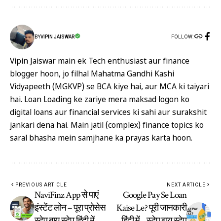
FOLLOW:
BY
VIPIN JAISWAR
Vipin Jaiswar main ek Tech enthusiast aur finance
blogger hoon, jo filhal Mahatma Gandhi Kashi
Vidyapeeth (MGKVP) se BCA kiye hai, aur MCA ki taiyari
hai. Loan Loading ke zariye mera maksad logon ko
digital loans aur financial services ki sahi aur surakshit
jankari dena hai. Main jatil (complex) finance topics ko
saral bhasha mein samjhane ka prayas karta hoon.
PREVIOUS ARTICLE
NEXT ARTICLE
NaviFinz App से पाएं
Google Pay Se Loan
इंस्टेंट लोन – पूरा प्रोसेस
Kaise Le? पूरी जानकारी
स्टेप बाय स्टेप हिंदी में
हिंदी में – स्टेप बाय स्टेप