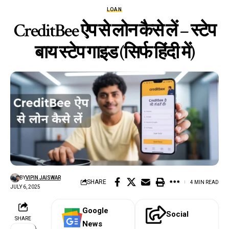
LOAN
CreditBee ऐप से लोन कैसे लें – स्टेप
बाय स्टेप गाइड (सिर्फ हिंदी में)
BY
VIPIN JAISWAR
SHARE
4 MIN READ
JULY 6, 2025
Google
Social
SHARE
News