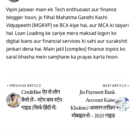
Vipin Jaiswar main ek Tech enthusiast aur finance
blogger hoon, jo filhal Mahatma Gandhi Kashi
Vidyapeeth (MGKVP) se BCA kiye hai, aur MCA ki taiyari
hai. Loan Loading ke zariye mera maksad logon ko
digital loans aur financial services ki sahi aur surakshit
jankari dena hai. Main jatil (complex) finance topics ko
saral bhasha mein samjhane ka prayas karta hoon.
PREVIOUS ARTICLE
NEXT ARTICLE
CreditBee ऐप से लोन
Jio Payment Bank
कैसे लें – स्टेप बाय स्टेप
Account Kaise
गाइड (सिर्फ हिंदी में)
Kholein? आसान तरीका
मोबाइल से – 2025 गाइड