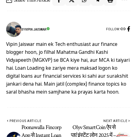
FOLLOW:
BY
VIPIN JAISWAR
Vipin Jaiswar main ek Tech enthusiast aur finance
blogger hoon, jo filhal Mahatma Gandhi Kashi
Vidyapeeth (MGKVP) se BCA kiye hai, aur MCA ki taiyari
hai. Loan Loading ke zariye mera maksad logon ko
digital loans aur financial services ki sahi aur surakshit
jankari dena hai. Main jatil (complex) finance topics ko
saral bhasha mein samjhane ka prayas karta hoon.
PREVIOUS ARTICLE
NEXT ARTICLE
Poonawalla Fincorp
Olyv SmartCoin ऐप से
App से Instant Loan
पाएं इंस्टेंट लोन 2025 में –